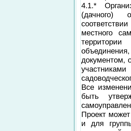
4.1.* Орган
(дачного) 
соответстви
местного са
территори
объединен
документом, 
участниками
садоводческог
Все изменени
быть утвер
самоуправлен
Проект может
и для групп