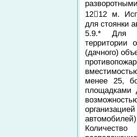
разворотным
1212 м. Ис
для стоянки а
5.9.* Для 
территории о
(дачного) об
противопож
вместимостью
менее 25, б
площадками д
возможнос
организацией
автомобилей)
Количество