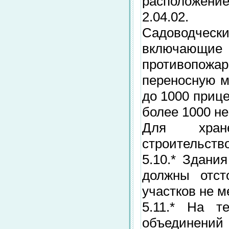
расположени
2.04.02.
Садоводче
включающие
противопо
переносную м
до 1000 приц
более 1000 н
Для хране
строительств
5.10.* Здани
должны отст
участков не м
5.11.* На т
объединений