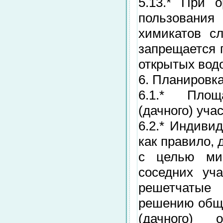
5.13.* При 
пользования
химикатов сл
запрещается 
открытых вод
6. Планировка
6.1.* Площ
(дачного) уча
6.2.* Индиви
как правило,
с целью мин
соседних уч
решетчатые 
решению обще
(дачного) 