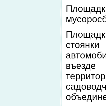
Площад
мусорос
Площад
стоянки
автомоб
въез
террито
садоводч
объедин