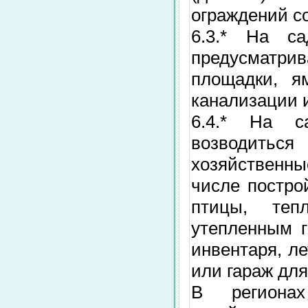
ограждений со
6.3.* На са
предусматр
площадки, я
канализации 
6.4.* На с
возводитьс
хозяйственн
числе постро
птицы, те
утепленным г
инвентаря, ле
или гараж дл
В региона