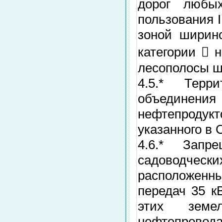
дорог любых
пользования I,
зоной ширино
категории  
лесополосы ш
4.5.* Терри
объединения
нефтепродукт
указанного в 
4.6.* Запр
садоводчески
расположенн
передач 35 к
этих земе
нефтепровода