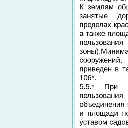
К землям общ
занятые до
пределах кра
а также площ
пользования
зоны).Миним
сооружений
приведен в т
106*.
5.5.* При 
пользован
объединения 
и площади п
уставом садов