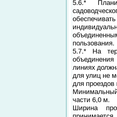
5.6.* План
садоводческ
обеспечиват
индивиду
объединенны
пользования.
5.7.* На тер
объединения 
линиях должна
для улиц не м
для проездов 
Минимальный 
части 6,0 м.
Ширина про
принимается