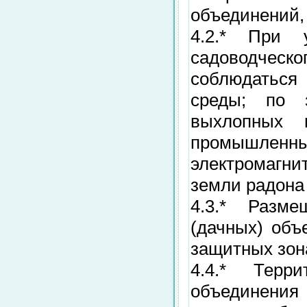
объединений, 
4.2.* При у
садоводческ
соблюдаться
среды; по 
выхлопных г
промышленны
электромагни
земли радона 
4.3.* Разме
(дачных) объ
защитных зон
4.4.* Терри
объединения