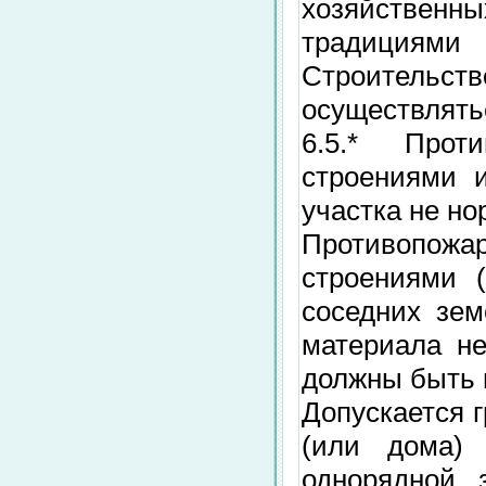
хозяйственны
традициям
Строительс
осуществлять
6.5.* Прот
строениями 
участка не н
Противопож
строениями 
соседних зем
материала н
должны быть н
Допускается 
(или дома) 
однорядной 