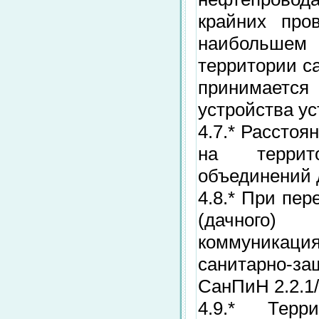
крайних про
наибольше
территории с
принимаетс
устройства ус
4.7.* Расстоя
на террит
объединений 
4.8.* При пе
(дачного)
коммуникац
санитарно-з
СанПиН 2.2.1/
4.9.* Терр