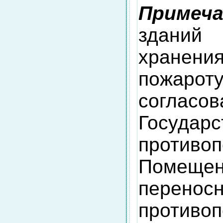
Примеча
зданий
хран
пожароту
соглас
Государс
против
Помеще
перено
противо