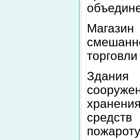
объедин
Магазин
смешанн
торговли
Здан
сооруже
хранени
средств
пожарот