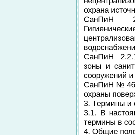
нецентрализо
охрана источн
СанПиН 2.
Гигиеническ
централиз
водоснабжени
СанПиН 2.2.1
зоны и санит
сооружений и
СанПиН № 463
охраны поверх
3. Термины и
3.1. В насто
термины в со
4. Общие пол