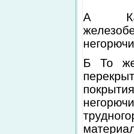
А Кам
железо
негорюч
Б То же
пере
покрыти
нег
трудног
материа