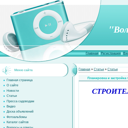
"Вол
Главная
|
Регистрация
|
Вх
Главная
»
Статьи
»
Статьи
Меню сайта
Планировка и застройка 
Главная страница
О сайте
СТРОИТЕ
Новости
Статьи
Пресса садоводам
Видео
Доска объявлений
Фотоальбомы
Каталог сайтов
Вопросы и ответы