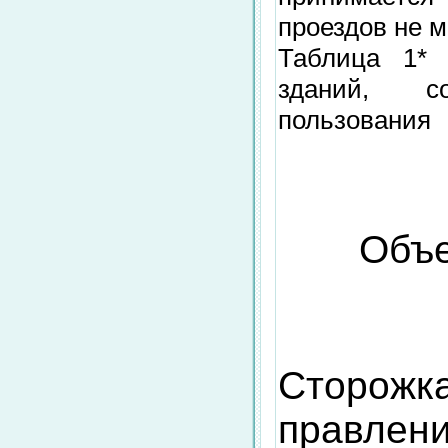
проездов не м
Таблица 1* 
зданий, с
пользования
Объ
Сторо
правлен